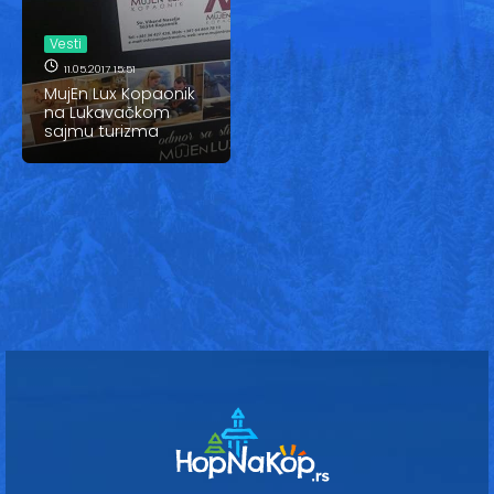
Vesti
Vesti
Oglasi
11.05.2017 15:51
MujEn Lux Kopaonik
Galerija
na Lukavačkom
sajmu turizma
Copyright© 2020
HopNaKop