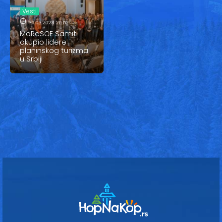
Vesti
Vesti
Oglasi
30.03.2023 20:52
MoReSCE Samit
okupio lidere
Galerija
planinskog turizma
u Srbiji
Copyright© 2020
HopNaKop