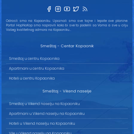
Odrasli smo na Kopaoniku. Upoznali smo sve tajne i lepote ove planine.
Portal HopNaKop smo napravili kako bi sve to podelili sa Vama a sve u cilju
Vašeg kvalitetnog odmora na Kopaoniku...
Smeštaj - Centar Kopaonik
Smeštaj u centru Kopaonika
Apartmani u centru Kopaonika
Hoteli u centru Kopaonika
Smeštaj - Vikend naselje
Smeštaj u Vikend naselju na Kopaoniku
Apartmani u Vikend naselju na Kopaoniku
Hoteli u Vikend naselju na Kopaoniku
Vile u Vikend naselju na Kopaoniku