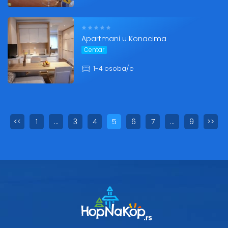
Apartmani u Konacima
Centar
1-4 osoba/e
<<
1
…
3
4
5
6
7
…
9
>>