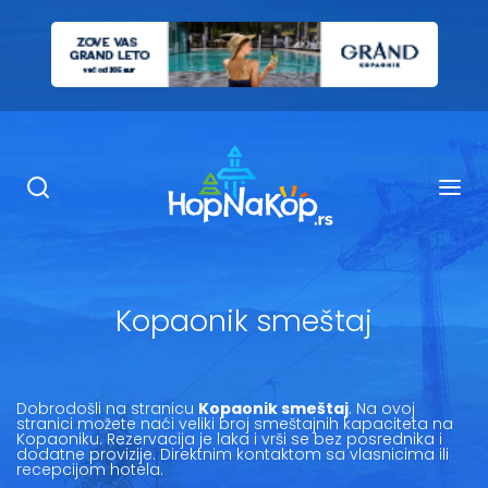
Smeštaj Kopaonik
Ugostiteljstvo
Sadržaj
Kop Info
Kopaonik smeštaj
Ski info
Ski škole
Dobrodošli na stranicu
Kopaonik smeštaj
. Na ovoj
stranici možete naći veliki broj smeštajnih kapaciteta na
Kopaoniku. Rezervacija je laka i vrši se bez posrednika i
dodatne provizije. Direktnim kontaktom sa vlasnicima ili
Ski renta
recepcijom hotela.