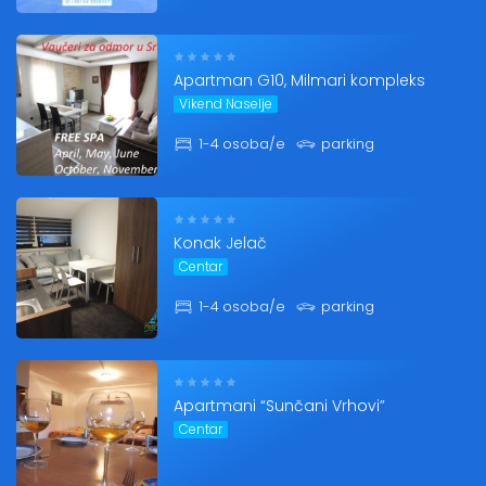
Apartman G10, Milmari kompleks
Vikend Naselje
1-4 osoba/e
parking
Konak Jelač
Centar
1-4 osoba/e
parking
Apartmani “Sunčani Vrhovi”
Centar