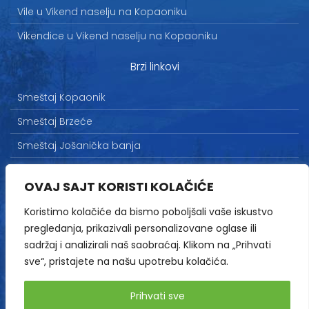
Vile u Vikend naselju na Kopaoniku
Vikendice u Vikend naselju na Kopaoniku
Brzi linkovi
Smeštaj Kopaonik
Smeštaj Brzeće
Smeštaj Jošanička banja
Uslovi korišćenja
OVAJ SAJT KORISTI KOLAČIĆE
Marketing
Koristimo kolačiće da bismo poboljšali vaše iskustvo
Politika privatnosti
pregledanja, prikazivali personalizovane oglase ili
Kontakt
sadržaj i analizirali naš saobraćaj. Klikom na „Prihvati
sve“, pristajete na našu upotrebu kolačića.
Copyright© 2013-2026 | HopNaKop
Prihvati sve
Sva prava zadržana / All rights reserved