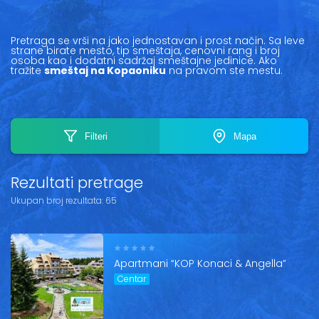
Vesti
Pretraga se vrši na jako jednostavan i prost način. Sa leve
Oglasi
strane birate mesto, tip smeštaja, cenovni rang i broj
osoba kao i dodatni sadržaj smeštajne jedinice. Ako
tražite
smeštaj na Kopaoniku
na pravom ste mestu.
Galerija
Filteri
Mapa
Copyright© 2020
HopNaKop
+
Mesto
Rezultati pretrage
−
Ukupan broj rezultata: 65
Tip smeštaja
Apartmani “KOP Konaci & Angella”
Cenovni rang
Centar