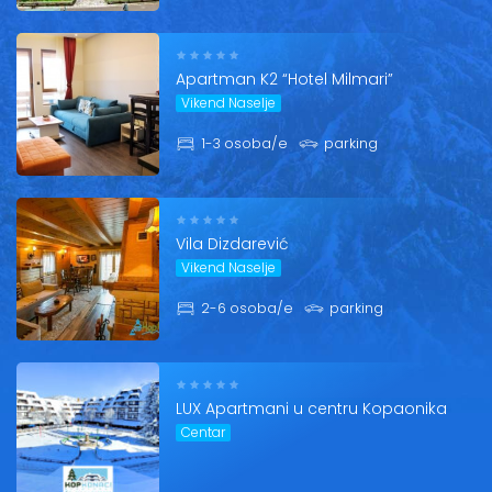
Broj osoba
Apartman K2 “Hotel Milmari”
Dodatni filteri
Vikend Naselje
Skijašnica
Balkon
1-3 osoba/e
parking
Internet
Bazen
Parking
Klima
Garaža
SPA centar
Vila Dizdarević
Vikend Naselje
2-6 osoba/e
parking
Reset
Pretraži
LUX Apartmani u centru Kopaonika
Centar