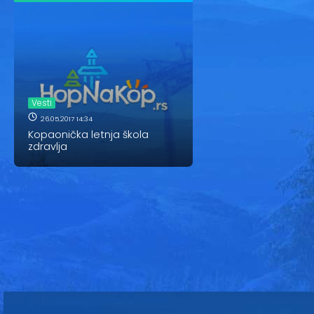
Vesti
26.05.2017 14:34
Kopaonička letnja škola
zdravlja