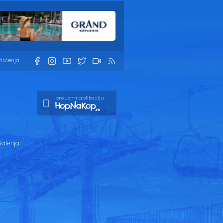
rišćenja
preuzmi aplikaciju
alerija