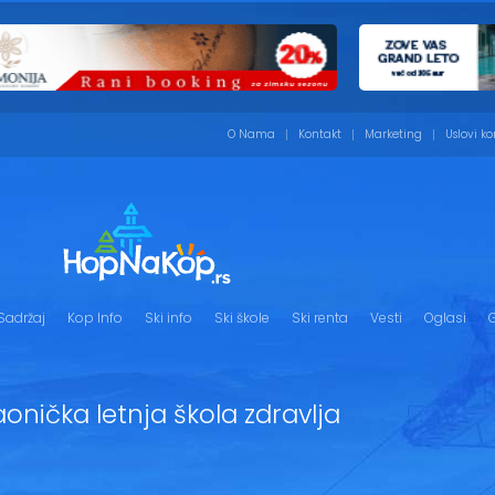
O Nama
Kontakt
Marketing
Uslovi ko
Sadržaj
Kop Info
Ski info
Ski škole
Ski renta
Vesti
Oglasi
G
onička letnja škola zdravlja