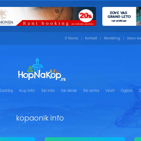
O Nama
Kontakt
Marketing
Uslovi ko
Sadržaj
Kop Info
Ski info
Ski škole
Ski renta
Vesti
Oglasi
G
kopaonik info