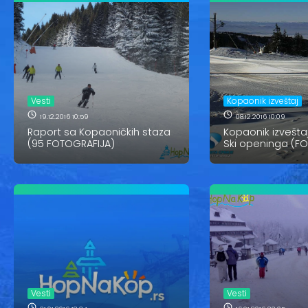
Vesti
Kopaonik izveštaj
19.12.2016 10:59
08.12.2016 10:09
Raport sa Kopaoničkih staza
Kopaonik izveštaj
(95 FOTOGRAFIJA)
Ski openinga (F
Vesti
Vesti