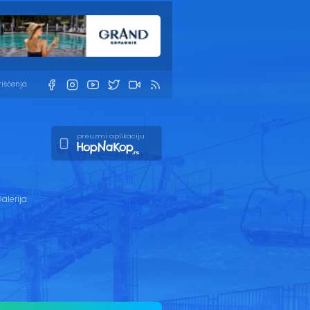
rišćenja
preuzmi aplikaciju
alerija