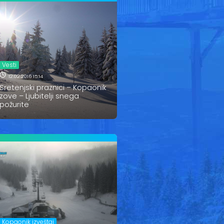
Vesti
12.02.2016 15:14
Sretenjski praznici – Kopaonik
zove – Ljubitelji snega
požurite
Kopaonik izveštaj