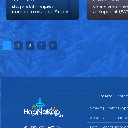
31.01.2016 12:34
16.01.2016 23:05
Ako pređete najviše
Vikend vremens
kilometara osvajate Ski pass
za Kopaonik (FO
1
2
3
4
>>
Smeštaj - Cent
Smeštaj u centru Kop
Apartmani u centru K
Hoteli u centru Kopao