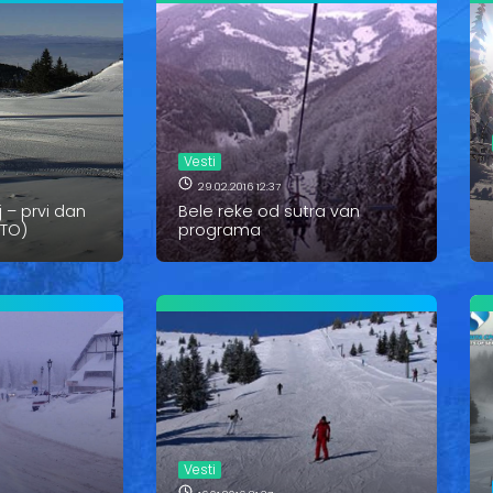
Vesti
29.02.2016 12:37
 – prvi dan
Bele reke od sutra van
OTO)
programa
Vesti