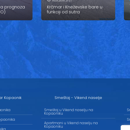
16.01.2016 21:37
ka prognoza
Krčmar i Kneževske bare u
TO)
funkciji od sutra
ar Kopaonik
Smeštaj - Vikend naselje
aonika
Smeštaj u Vikend naselju na
S
Kopaoniku
opaonika
S
Apartmani u Vikend naselju na
Kopaoniku
nika
S