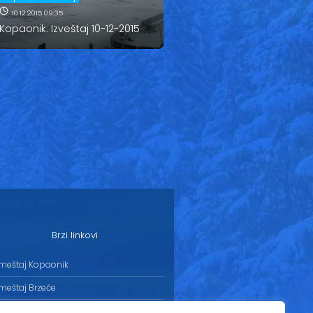
10.12.2015 09:35
Kopaonik: Izveštaj 10-12-2015
Brzi linkovi
meštaj Kopaonik
meštaj Brzeće
meštaj Jošanička banja