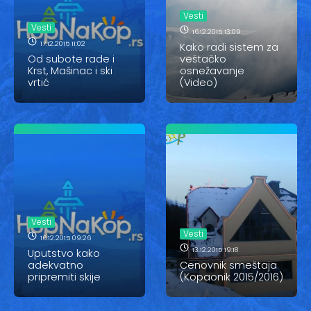
Vesti
Vesti
Vesti
Oglasi
16.12.2015 13:09
17.12.2015 11:02
Kako radi sistem za
Od subote rade i
veštačko
Galerija
Krst, Mašinac i ski
osnežavanje
vrtić
(Video)
Copyright© 2020
HopNaKop
Vesti
Vesti
16.12.2015 09:26
13.12.2015 19:18
Uputstvo kako
adekvatno
Cenovnik smeštaja
pripremiti skije
(Kopaonik 2015/2016)