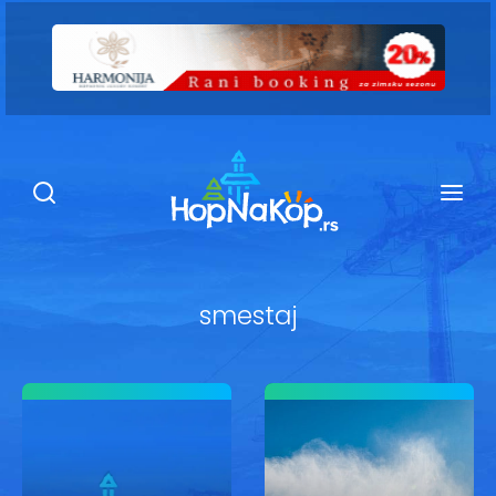
Smeštaj Kopaonik
Ugostiteljstvo
Sadržaj
Kop Info
smestaj
Ski info
Ski škole
Ski renta