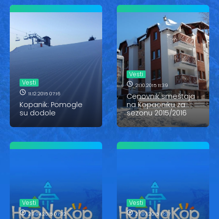
Vesti
Vesti
21.10.2015 11:39
11.12.2015 07:16
Cenovnik smeštaja
Kopanik: Pomogle
na Kopaoniku za
su dodole
sezonu 2015/2016
Vesti
Vesti
29.04.2015 07:02
27.03.2015 17:37