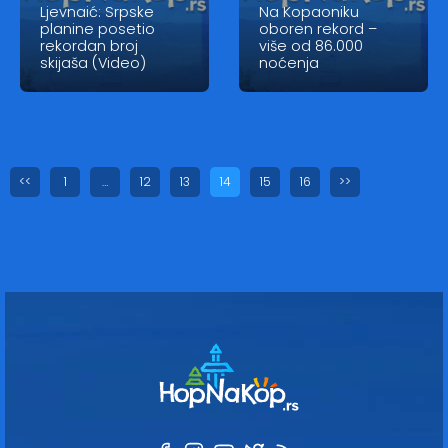
Ljevnaić: Srpske
Na Kopaoniku
planine posetio
oboren rekord –
rekordan broj
više od 86.000
skijaša (Video)
noćenja
<<
1
…
12
13
14
15
16
>>