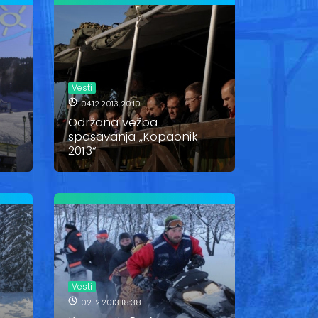
Vesti
04.12.2013 20:10
Održana vežba
spasavanja „Kopaonik
2013“
Vesti
02.12.2013 18:38