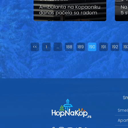
Ambulanta na Kopaoniku
Na 
danas počela sa radom
5 s
<<
1
…
188
189
190
191
192
19
Sm
Smeš
Apar