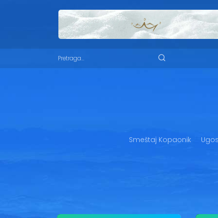
Smeštaj Kopaonik
Ugost