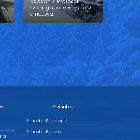
Kopaonik: Profesor
 u
fizičkog spasava ljude iz
smetova
je
Brzi linkovi
Smeštaj Kopaonik
Smeštaj Brzeće
 na