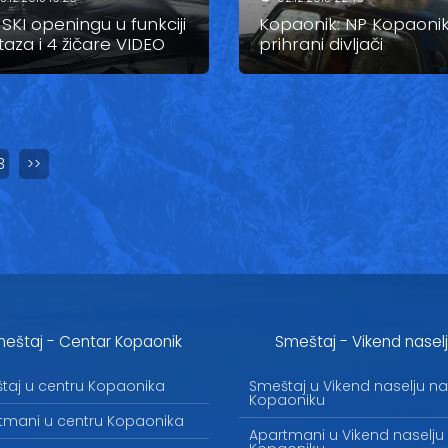
SKI openingu u funkciji
Kopaonik: NP Kopaonik
taza i 4 žičare VIDEO
prihrani divljači
3
>>
eštaj - Centar Kopaonik
Smeštaj - Vikend nasel
taj u centru Kopaonika
Smeštaj u Vikend naselju na
Kopaoniku
tmani u centru Kopaonika
Apartmani u Vikend naselju