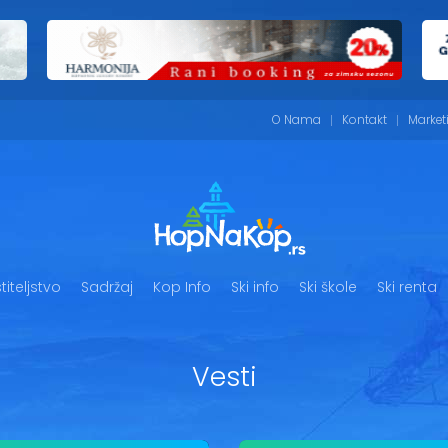
O Nama
Kontakt
Market
iteljstvo
Sadržaj
Kop Info
Ski info
Ski škole
Ski renta
Vesti