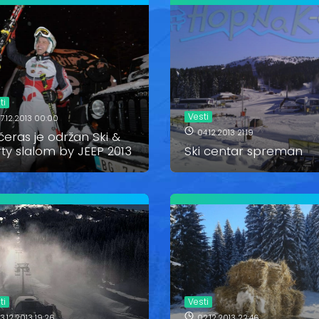
ti
Vesti
7.12.2013 00:00
04.12.2013 21:19
eras je održan Ski &
ty slalom by JEEP 2013
Ski centar spreman
ti
Vesti
3.12.2013 19:26
02.12.2013 22:46