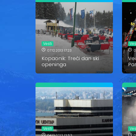
Vesti
Ves
07.12.2013 17:23
0
Kopaonik: Treći dan ski
Več
openinga
Par
Vesti
Ves
04.12.2013 13:53
0