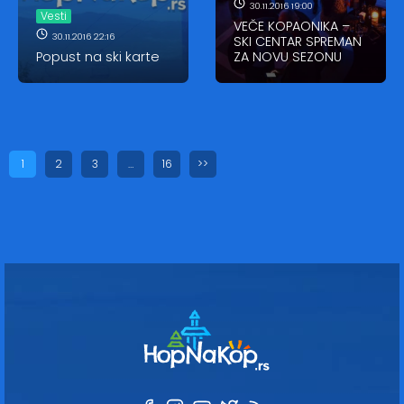
30.11.2016 19:00
Vesti
VEČE KOPAONIKA –
30.11.2016 22:16
SKI CENTAR SPREMAN
Popust na ski karte
ZA NOVU SEZONU
1
2
3
…
16
>>