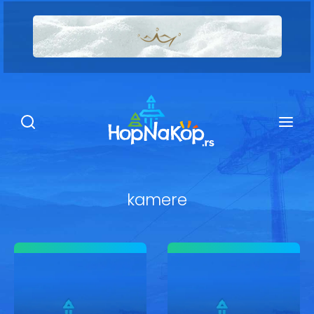
Smeštaj Kopaonik
Ugostiteljstvo
Sadržaj
Kop Info
kamere
Ski info
Ski škole
Ski renta