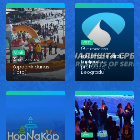
Vesti
01.12.2016 21:23
Vesti
Preuzimanje karata
10.12.2016 20:48
kupljenih u
Kopaonik danas
pretprodaji u
(Foto)
Beogradu
Vesti