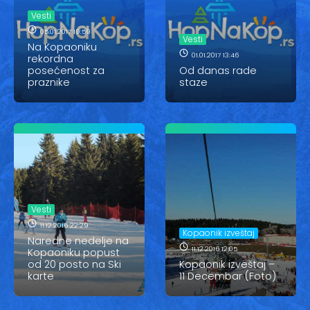
Vesti
Vesti
Oglasi
05.01.2017 19:59
Vesti
Na Kopaoniku
01.01.2017 13:46
rekordna
Galerija
posećenost za
Od danas rade
praznike
staze
Copyright© 2020
HopNaKop
Vesti
11.12.2016 22:29
Kopaonik izveštaj
Naredne nedelje na
11.12.2016 12:05
Kopaoniku popust
od 20 posto na Ski
Kopaonik izveštaj –
karte
11 Decembar (Foto)