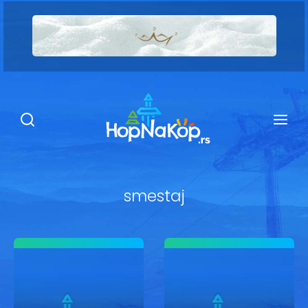
Smeštaj Kopaonik
Ugostiteljstvo
Sadržaj
Kop Info
smestaj
Ski info
Ski škole
Ski renta