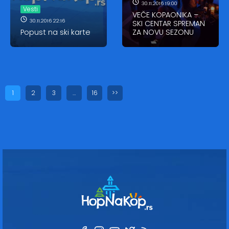
30.11.2016 19:00
Vesti
VEČE KOPAONIKA –
30.11.2016 22:16
SKI CENTAR SPREMAN
Popust na ski karte
ZA NOVU SEZONU
1
2
3
…
16
>>