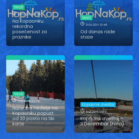
Vesti
Vesti
Oglasi
05.01.2017 19:59
Vesti
Na Kopaoniku
01.01.2017 13:46
rekordna
Galerija
posećenost za
Od danas rade
praznike
staze
Copyright© 2020
HopNaKop
Vesti
11.12.2016 22:29
Kopaonik izveštaj
Naredne nedelje na
11.12.2016 12:05
Kopaoniku popust
od 20 posto na Ski
Kopaonik izveštaj –
karte
11 Decembar (Foto)