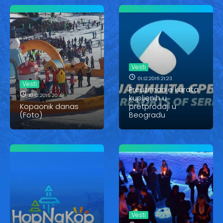
Vesti
01.12.2016 21:23
Vesti
Preuzimanje karata
10.12.2016 20:48
kupljenih u
Kopaonik danas
pretprodaji u
(Foto)
Beogradu
Vesti