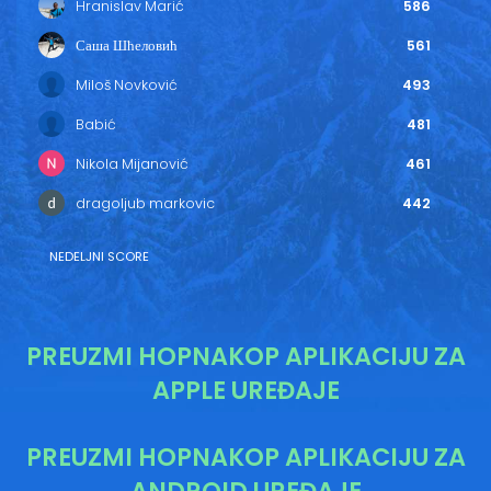
Hranislav Marić
586
Саша Шћеловић
561
Miloš Novković
493
Babić
481
Nikola Mijanović
461
dragoljub markovic
442
NEDELJNI SCORE
PREUZMI HOPNAKOP APLIKACIJU ZA
APPLE UREĐAJE
PREUZMI HOPNAKOP APLIKACIJU ZA