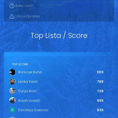
Vesti
Kako radi?
Oglasi
Uslovi i pravila
Galerija
Top Lista / Score
Copyright© 2020
HopNaKop
TOP SCORE
Borivoje Buha
1013
Lenka Vasić
789
Dunja Arsić
729
Bojan Livadić
655
Doroteja Scelovic
625