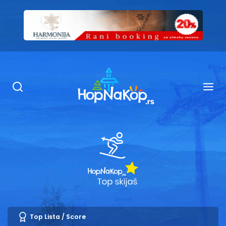
Smeštaj Kopaonik
Ugostiteljstvo
Sadržaj
Kop Info
Ski info
Ski škole
Ski renta
Top Lista / Score