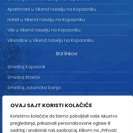
Apartmani u Vikend naselju na Kopaoniku
Hoteli u Vikend naselju na Kopaoniku
Vile u Vikend naselju na Kopaoniku
Vikendice u Vikend naselju na Kopaoniku
Brzi linkovi
Smeštaj Kopaonik
Smeštaj Brzeće
Smeštaj Jošanička banja
Uslovi korišćenja
OVAJ SAJT KORISTI KOLAČIĆE
Marketing
Koristimo kolačiće da bismo poboljšali vaše iskustvo
Politika privatnosti
pregledanja, prikazivali personalizovane oglase ili
Kontakt
sadržaj i analizirali naš saobraćaj. Klikom na „Prihvati