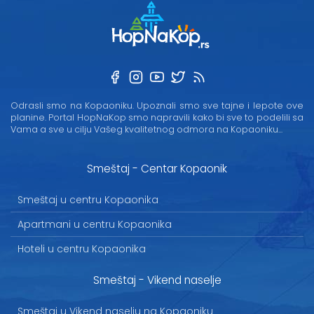
Odrasli smo na Kopaoniku. Upoznali smo sve tajne i lepote ove
planine. Portal HopNaKop smo napravili kako bi sve to podelili sa
Vama a sve u cilju Vašeg kvalitetnog odmora na Kopaoniku...
Smeštaj - Centar Kopaonik
Smeštaj u centru Kopaonika
Apartmani u centru Kopaonika
Hoteli u centru Kopaonika
Smeštaj - Vikend naselje
Smeštaj u Vikend naselju na Kopaoniku