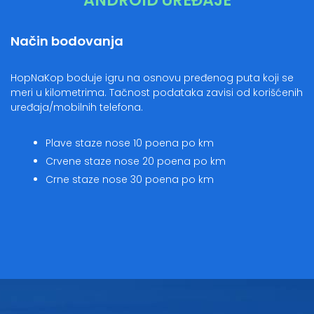
ANDROID UREĐAJE
Način bodovanja
HopNaKop boduje igru na osnovu pređenog puta koji se
meri u kilometrima. Tačnost podataka zavisi od korišćenih
uređaja/mobilnih telefona.
Plave staze nose 10 poena po km
Crvene staze nose 20 poena po km
Crne staze nose 30 poena po km